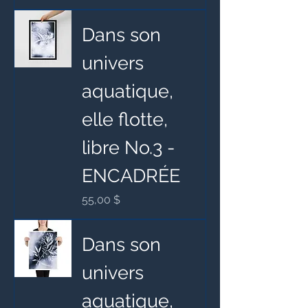
Dans son
univers
aquatique,
elle flotte,
libre No.3 -
ENCADRÉE
Prix
55,00 $
Dans son
univers
aquatique,