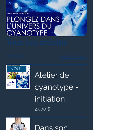
Tous les articles
32 articles
Filtrer et trier
NOUVEAUTÉ
Atelier de
cyanotype -
initiation
Prix
27,00 $
Dans son