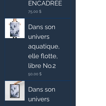
ENCADRÉE
Prix
75,00 $
Dans son
univers
aquatique,
elle flotte,
libre No.2
Prix
50,00 $
Dans son
univers