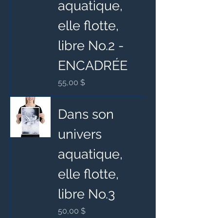
aquatique,
elle flotte,
libre No.2 -
ENCADRÉE
Prix
55,00 $
Dans son
univers
aquatique,
elle flotte,
libre No.3
Prix
50,00 $