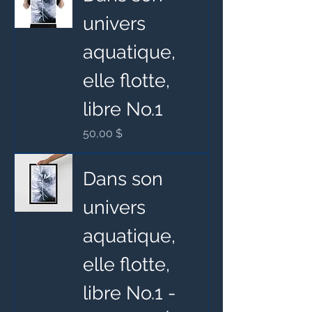
univers
aquatique,
elle flotte,
libre No.1
Prix
50,00 $
Dans son
univers
aquatique,
elle flotte,
libre No.1 -