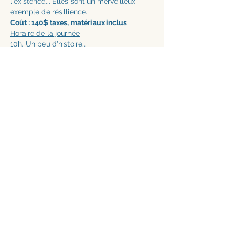
l'existence... Elles sont un merveilleux 
exemple de résillience. 
Coût : 140$ taxes, matériaux inclus
Horaire de la journée
10h. Un peu d'histoire...
AFFICHER PLUS
Partager cet événement
Abonnez-vous à mon infolettre • Pour suivre mes différents projets
S'abonner