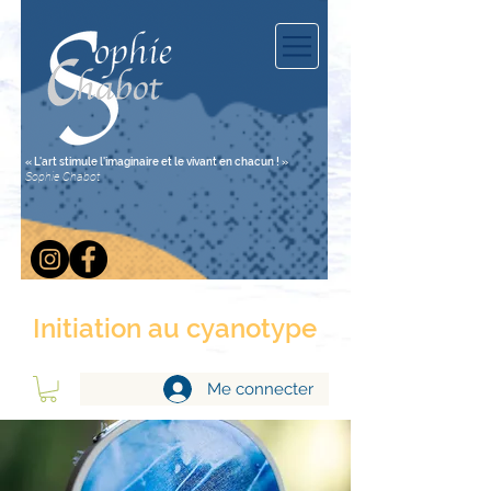
« L'art stimule l'imaginaire et le vivant en chacun ! »
Sophie Chabot
Initiation au cyanotype
Me connecter