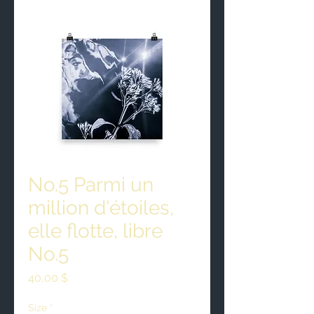
No.5 Parmi un
million d'étoiles,
elle flotte, libre
No.5
Prix
40,00 $
Size
*