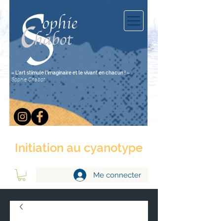
« L'art stimule l'imaginaire et le vivant en chacun ! »
Sophie Chabot
Initiation au cyanotype
Me connecter