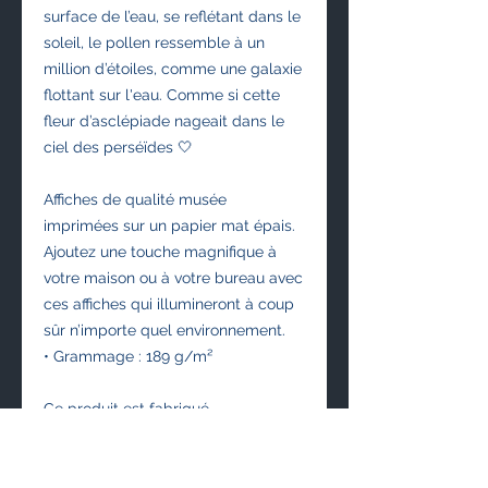
surface de l’eau, se reflétant dans le 
soleil, le pollen ressemble à un 
million d’étoiles, comme une galaxie 
flottant sur l'eau. Comme si cette 
fleur d’asclépiade nageait dans le 
ciel des perséïdes 🤍
Affiches de qualité musée 
imprimées sur un papier mat épais.
Ajoutez une touche magnifique à 
votre maison ou à votre bureau avec 
ces affiches qui illumineront à coup 
sûr n’importe quel environnement.
• Grammage : 189 g/m²
Ce produit est fabriqué 
spécialement pour vous dès que 
vous passez commande, *****c'est 
pourquoi cela nous prend un peu 