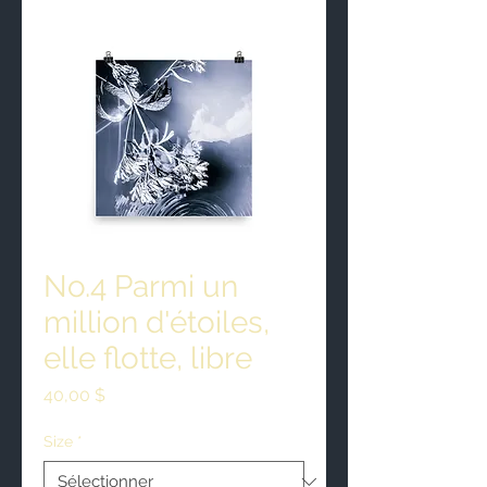
No.4 Parmi un
million d'étoiles,
elle flotte, libre
Prix
40,00 $
Size
*